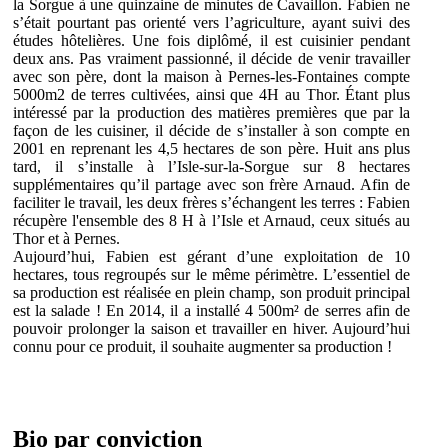
la Sorgue à une quinzaine de minutes de Cavaillon. Fabien ne
s’était pourtant pas orienté vers l’agriculture, ayant suivi des
études hôtelières. Une fois diplômé, il est cuisinier pendant
deux ans. Pas vraiment passionné, il décide de venir travailler
avec son père, dont la maison à Pernes-les-Fontaines compte
5000m2 de terres cultivées, ainsi que 4H au Thor. Étant plus
intéressé par la production des matières premières que par la
façon de les cuisiner, il décide de s’installer à son compte en
2001 en reprenant les 4,5 hectares de son père. Huit ans plus
tard, il s’installe à l’Isle-sur-la-Sorgue sur 8 hectares
supplémentaires qu’il partage avec son frère Arnaud. Afin de
faciliter le travail, les deux frères s’échangent les terres : Fabien
récupère l'ensemble des 8 H à l’Isle et Arnaud, ceux situés au
Thor et à Pernes.
Aujourd’hui, Fabien est gérant d’une exploitation de 10
hectares, tous regroupés sur le même périmètre. L’essentiel de
sa production est réalisée en plein champ, son produit principal
est la salade ! En 2014, il a installé 4 500m² de serres afin de
pouvoir prolonger la saison et travailler en hiver. Aujourd’hui
connu pour ce produit, il souhaite augmenter sa production !
Bio
par conviction